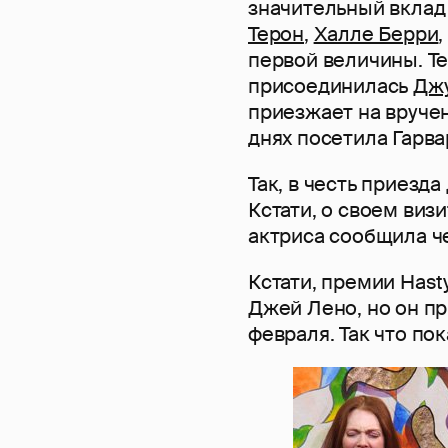
значительный вклад 
Терон
,
Халле Берри
первой величины. Т
присоединилась
Дж
приезжает на вручен
днях посетила Гарва
Так, в честь приезд
Кстати, о своем виз
актриса сообщила чер
Кстати, премии Hasty
Джей Лено, но он пр
февраля. Так что по