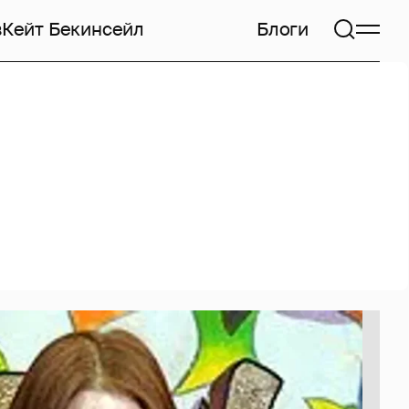
в
Кейт Бекинсейл
Блоги