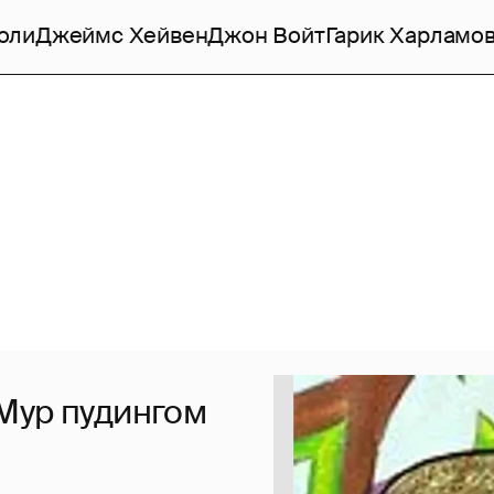
оли
Джеймс Хейвен
Джон Войт
Гарик Харламо
Мур пудингом