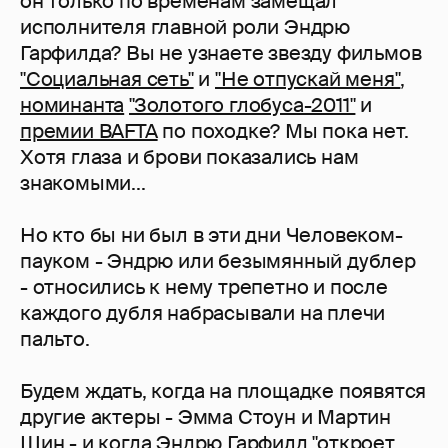
он только по временам замещал
исполнителя главной роли Эндрю
Гарфилда? Вы не узнаете звезду фильмов
"Социальная сеть"
и
"Не отпускай меня"
,
номинанта
"Золотого глобуса-2011"
и
премии BAFTA
по походке? Мы пока нет.
Хотя глаза и брови показались нам
знакомыми...
Но кто бы ни был в эти дни Человеком-
пауком - Эндрю или безымянный дублер
- относились к нему трепетно и после
каждого дубля набрасывали на плечи
пальто.
Будем ждать, когда на площадке появятся
другие актеры - Эмма Стоун и Мартин
Шин - и когда Эндрю Гарфилд "откроет