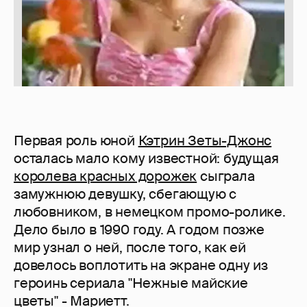
Первая роль юной
Кэтрин Зеты-Джонс
осталась мало кому известной: будущая
королева красных дорожек
сыграла
замужнюю девушку, сбегающую с
любовником, в немецком промо-ролике.
Дело было в 1990 году. А годом позже
мир узнал о ней, после того, как ей
довелось воплотить на экране одну из
героинь сериала "Нежные майские
цветы" - Мариетт.