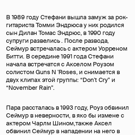
В 1989 году Стефани вышла замуж за рок-
гитариста Томми Эндрюса у них родился
сын Дилан Томас Эндрюс, в 1990 году
супруги развелись . После развода,
Сеймур встречалась с актером Уорреном
Битти. В середине 1991 года Стефани
начала встречатся с Акселом Роузом
солистом Guns N 'Roses, и снимается в
двух клипах этой группы: “Don't Cry” и
“November Rain”.
Пара рассталась в 1993 году, Роуз обвинил
Сеймур в неверности, в яко бы измене с
актером Чарлм Шином,также Аксел
обвинил Сеймур в нападении на него в