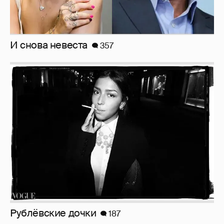
И снова невеста
357
Рублёвские дочки
187