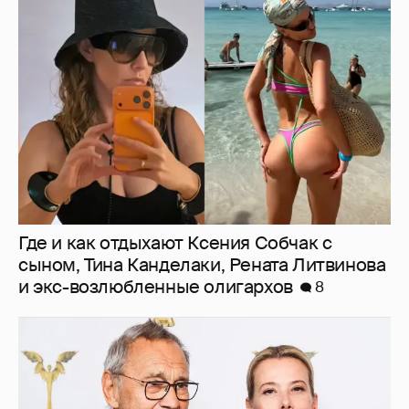
Где и как отдыхают Ксения Собчак с
сыном, Тина Канделаки, Рената Литвинова
и экс-возлюбленные олигархов
8
В сети появилось архивное фото Андрея
Кончаловского и Юлии Высоцкой на
отдыхе в Италии