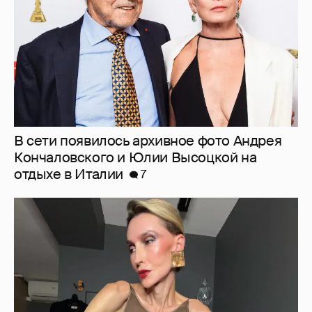
7
"Люблю своё тело". 52-летняя Наталья
Максимова показала фигуру в "голых"
образах
34