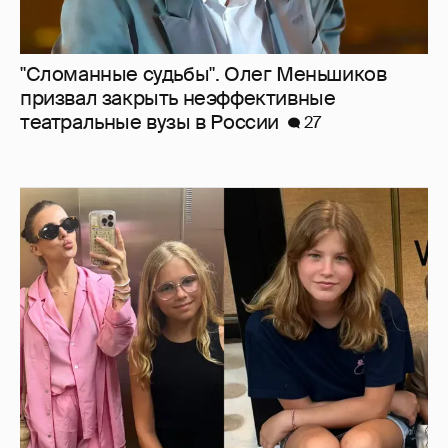
Внучки Светланы и Фёдора Бондарчук
отдыхают в Испании с матерью и братьями
14