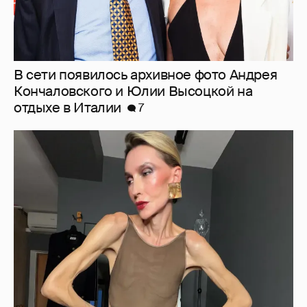
"Люблю своё тело". 52-летняя Наталья
Максимова показала фигуру в "голых"
образах
34