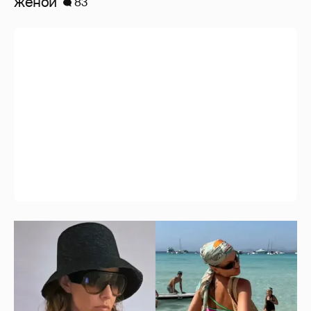
женой
83
Где и как отдыхают Ксения Собчак с
сыном, Тина Канделаки, Рената Литвинова
и экс-возлюбленные олигархов
8