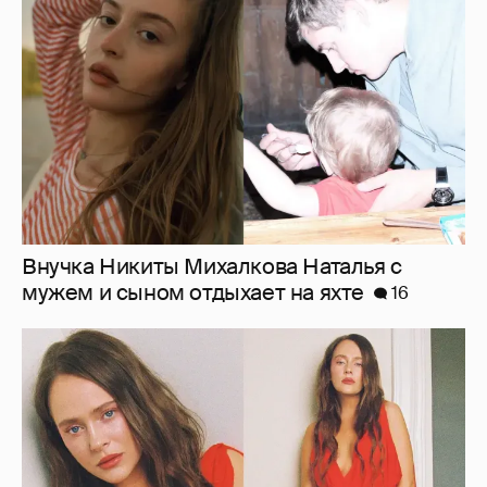
мужем и сыном отдыхает на яхте
16
"Лолита". Аглая Тарасова снялась в мини-
платье с декольте и чулках
31