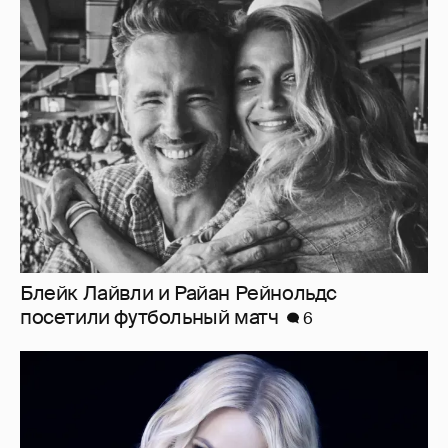
Блейк Лайвли и Райан Рейнольдс
посетили футбольный матч
6
"Я ангел, и это больно". Бритни Спирс
раскритиковала родителей, шоу-бизнес и