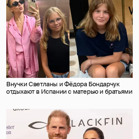
Внучки Светланы и Фёдора Бондарчук
отдыхают в Испании с матерью и братьями
Меган Маркл и принц Гарри вышли в свет
в Канаде
10