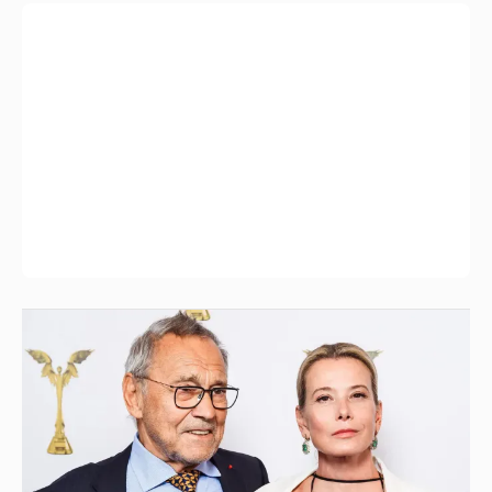
В сети появилось архивное фото Андрея
Кончаловского и Юлии Высоцкой на
отдыхе в Италии
18