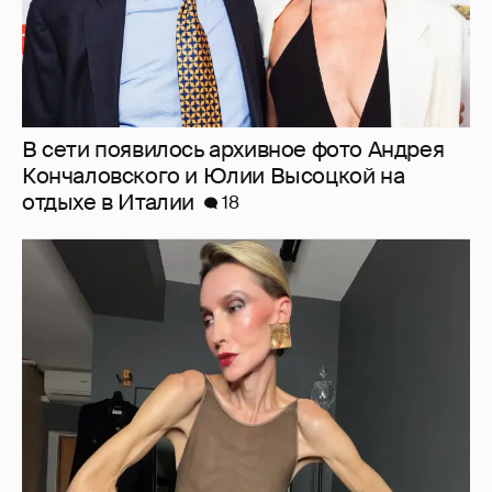
"Люблю своё тело". 52-летняя Наталья
Максимова показала фигуру в "голых"
образах
63