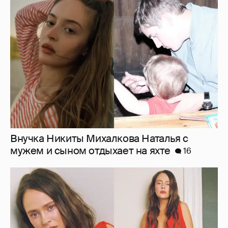
Внучка Никиты Михалкова Наталья с
мужем и сыном отдыхает на яхте
16
"Лолита". Аглая Тарасова снялась в мини-
платье с декольте и чулках
42