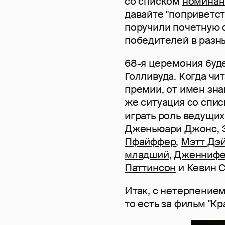
со списком
номинан
давайте "поприветст
поручили почетную 
победителей в разн
68-я церемония буд
Голливуда. Когда ч
премии, от имен зна
же ситуация со спи
играть роль ведущих
Дженьюари Джонс, 
Пфайффер
,
Мэтт Дэ
младший
,
Дженнифе
Паттинсон
и Кевин С
Итак, с нетерпением
то есть за фильм "Кр