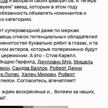
тов
и выбрали своих фаворитов. А теперь
вуем" звезд, которым в этом году
обязанность объявлять номинантов и
ых категориях.
ет суперзвездной даже по меркам
итаешь список потенциальных обладателей
менитостей буквально рябит в глазах, и та
ском актеров, которые попеременно будут
 церемонии. А это - Стив Карелл,
Эндрю Гарфилд,
Джулианн Мур
,
Мишель
ймон
,
Сандра Баллок
,
Роберт Дауни
р Лопес
,
Хелен Миррен
,
Роберт
пейси. Согласитесь, впечатляет!
 ждем воскресенья и... болеем за наших,
ай".