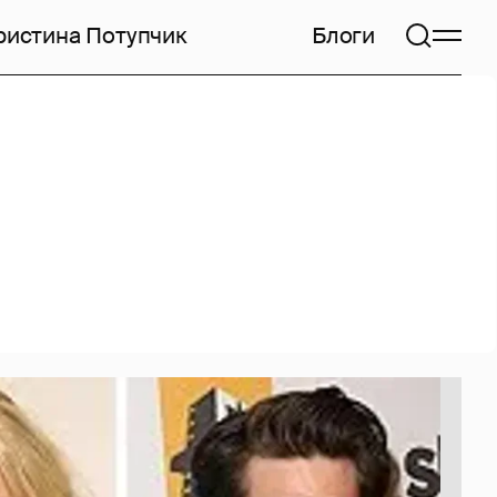
ристина Потупчик
Блоги