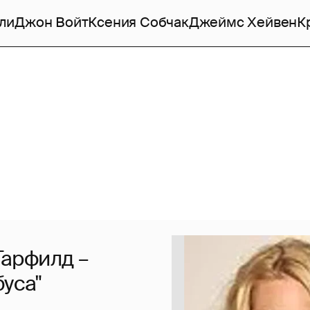
ли
Джон Войт
Ксения Собчак
Джеймс Хейвен
К
арфилд –
буса"