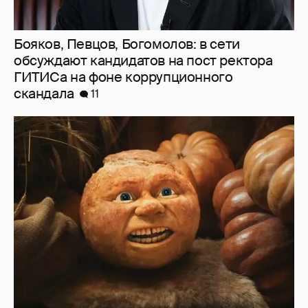
"Тупорылый хлебный мякиш". Иноагент
Зинаида Пронченко раскритиковала
создателей "Колобка"
14