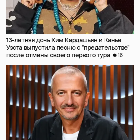
Бояков, Певцов, Богомолов: в сети
обсуждают кандидатов на пост ректора
ГИТИСа на фоне коррупционного
скандала
11