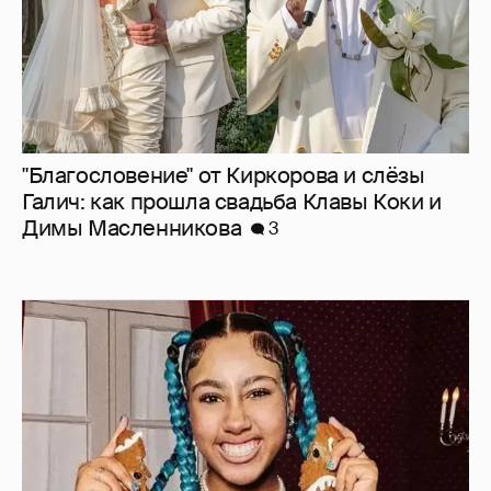
13-летняя дочь Ким Кардашьян и Канье
Уэста выпустила песню о "предательстве"
после отмены своего первого тура
16