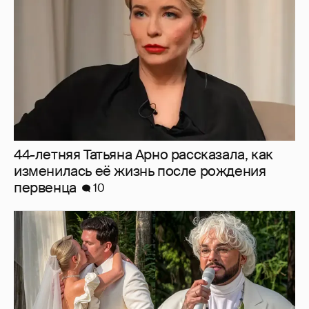
первенца
10
"Благословение" от Киркорова и слёзы
Галич: как прошла свадьба Клавы Коки и
Димы Масленникова
3