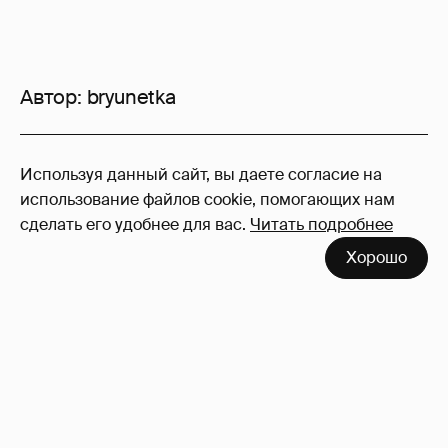
Автор:
bryunetka
27
Используя данный сайт, вы даете согласие на
Войдите в аккаунт
, чтобы читать и
использование файлов cookie, помогающих нам
оставлять комментарии
сделать его удобнее для вас.
Читать подробнее
Хорошо