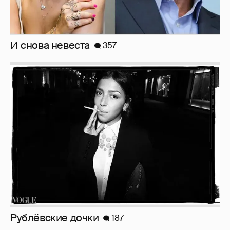
Неужели правда?
143