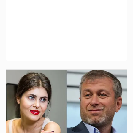
И снова невеста
357
Рублёвские дочки
187