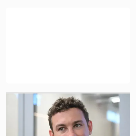
Никита Кологривый высказался насчёт
ИИ
1