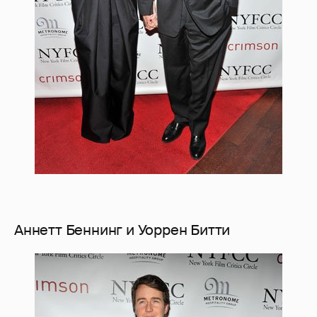
Аннетт Беннинг и Уоррен Битти