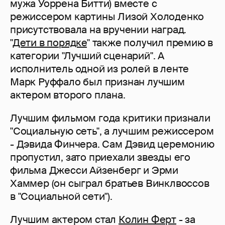
мужа Уоррена Битти) вместе с
режиссером картины Лизой Холоденко
присутствовала на вручении наград.
"
Дети в порядке
" также получил премию в
категории "Лучший сценарий". А
исполнитель одной из ролей в ленте
Марк Руффало был признан лучшим
актером второго плана.
Лучшим фильмом года критики признали
"Социальную сеть", а лучшим режиссером
- Дэвида Финчера. Сам Дэвид церемонию
пропустил, зато приехали звезды его
фильма Джесси Айзенберг и Эрми
Хаммер (он сыграл братьев Винклвоссов
в "Социальной сети").
Лучшим актером стал
Колин Ферт
- за