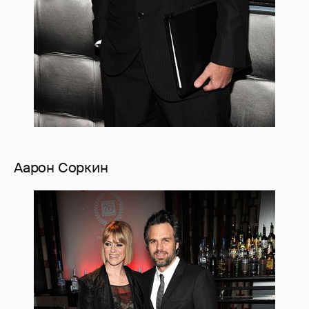
Аарон Соркин