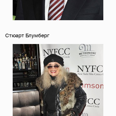
Стюарт Блумберг