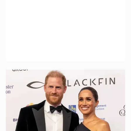
Меган Маркл и принц Гарри вышли в свет
в Канаде
1