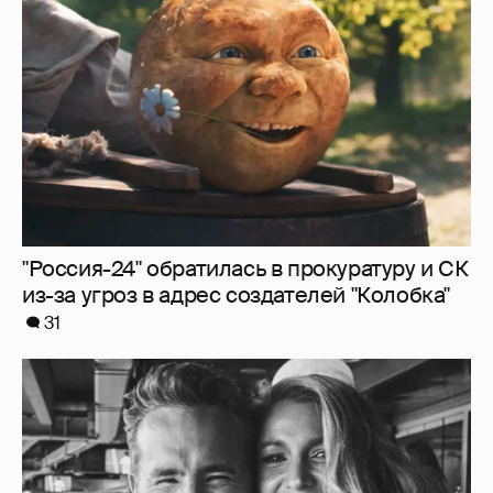
из-за угроз в адрес создателей "Колобка"
31
Блейк Лайвли и Райан Рейнольдс
посетили футбольный матч
6