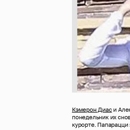
Кэмерон Диас
и Але
понедельник их сно
курорте. Папарацци