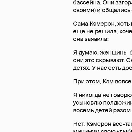
бассейна. Они загора
своими) и общались 
Сама Кэмерон, хоть 
еще не решила, хоче
она заявила:
Я думаю, женщины бо
они это скрывают. С
детях. У нас есть до
При этом, Кэм вовс
Я никогда не говорю 
усыновлю полдюжин
восемь детей разом
Нет, Кэмерон все-та
минимум свою улыбк