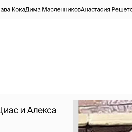
ава Кока
Дима Масленников
Анастасия Решет
Диас и Алекса