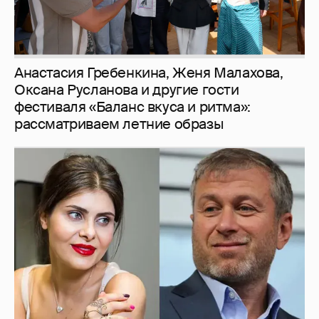
И снова невеста
357