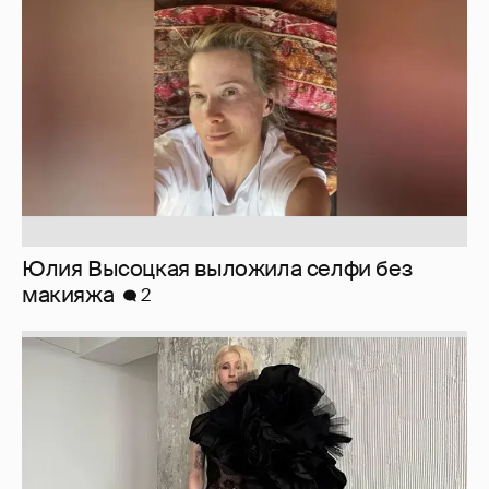
макияжа
2
Журналистка Сулим примерила новый
образ
6