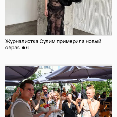
Анастасия Гребенкина, Женя Малахова,
Оксана Русланова и другие гости
фестиваля «Баланс вкуса и ритма»:
рассматриваем летние образы