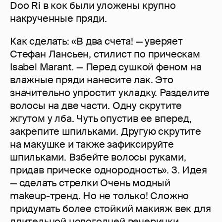
Doo Ri в кок были уложены крупно
накрученные пряди.
Как сделать: «В два счета! — уверяет
Стефан Лансьен, стилист по прическам
Isabel Marant. — Перед сушкой феном на
влажные пряди нанесите лак. Это
значительно упростит укладку. Разделите
волосы на две части. Одну скрутите
жгутом у лба. Чуть опустив ее вперед,
закрепите шпильками. Другую скрутите
на макушке и также зафиксируйте
шпильками. Взбейте волосы руками,
придав прическе однородность». 3. Идея
— сделать стрелки Очень модный
makeup-тренд. Но не только! Сложно
придумать более стойкий макияж век для
длительной новогодней вечеринки.