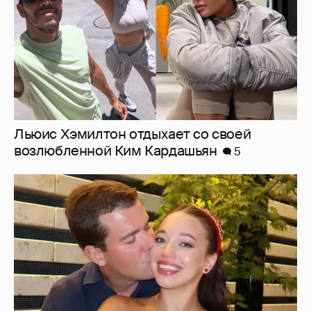
Дочь главы ВЭБ. РФ и солистка Большого
Мария Шувалова показала редкое фото с
мужем
15