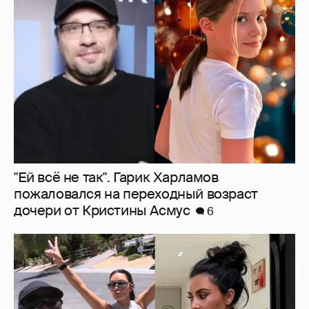
"Ей всё не так". Гарик Харламов
пожаловался на переходный возраст
дочери от Кристины Асмус
6
Льюис Хэмилтон отдыхает со своей
возлюбленной Ким Кардашьян
5