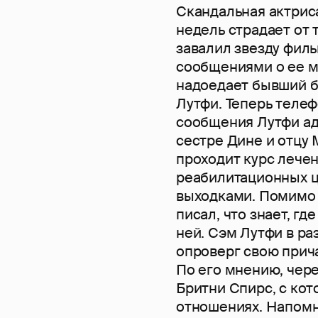
Скандальная актрис
недель страдает от 
завалил звезду фил
сообщениями о ее м
надоедает бывший 
Лутфи. Теперь теле
сообщения Лутфи ад
сестре Дине и отцу 
проходит курс лечен
реабилитационных ц
выходками. Помимо 
писал, что знает, гд
ней. Сэм Лутфи в р
опроверг свою прич
По его мнению, чере
Бритни Спирс, с кот
отношениях. Напомню