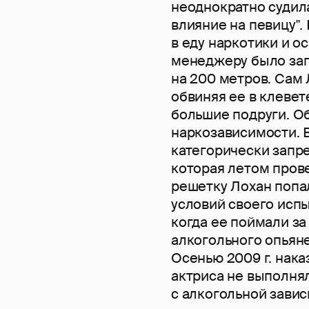
неоднократно судила
влияние на певицу".
в еду наркотики и о
менеджеру было за
на 200 метров. Сам 
обвиняя ее в клевет
большие подруги. О
наркозависимости. 
категорически запр
которая летом прове
решетку Лохан попа
условий своего испы
когда ее поймали за
алкогольного опьяне
Осенью 2009 г. нака
актриса не выполня
с алкогольной зави