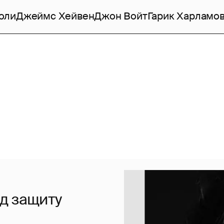
оли
Джеймс Хейвен
Джон Войт
Гарик Харламо
д защиту