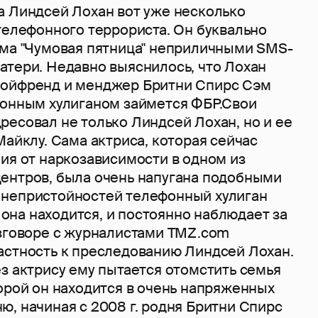
а Линдсей Лохан вот уже несколько
телефонного террориста. Он буквально
ьма "Чумовая пятница" неприличными SMS-
атери. Недавно выяснилось, что Лохан
бойфренд и менджер Бритни Спирс Сэм
фонным хулиганом займется ФБР.Свои
ресовал не только Линдсей Лохан, но и ее
Майклу. Сама актриса, которая сейчас
ия от наркозависимости в одном из
ентров, была очень напугана подобными
непристойностей телефонный хулиган
е она находится, и постоянно наблюдает за
азговоре с журналистами TMZ.com
астность к преследованию Линдсей Лохан.
з актрису ему пытается отомстить семья
орой он находится в очень напряженных
, начиная с 2008 г. родня Бритни Спирс