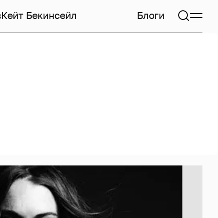
в
Кейт Бекинсейл
Блоги