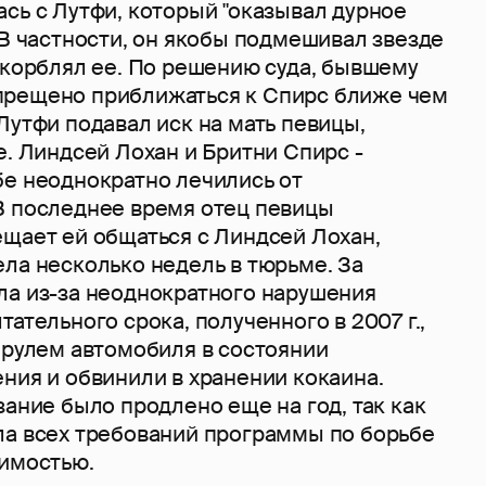
сь с Лутфи, который "оказывал дурное
 В частности, он якобы подмешивал звезде
скорблял ее. По решению суда, бывшему
прещено приближаться к Спирс ближе чем
Лутфи подавал иск на мать певицы,
е. Линдсей Лохан и Бритни Спирс -
бе неоднократно лечились от
В последнее время отец певицы
ещает ей общаться с Линдсей Лохан,
ла несколько недель в тюрьме. За
ла из-за неоднократного нарушения
тательного срока, полученного в 2007 г.,
 рулем автомобиля в состоянии
ния и обвинили в хранении кокаина.
зание было продлено еще на год, так как
ла всех требований программы по борьбе
симостью.