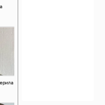
а
мерила