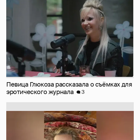
Певица Глюкоза рассказала о съёмках для
эротического журнала
3
Юлия Высоцкая выложила селфи без
макияжа
2