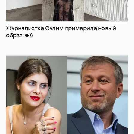
И снова невеста
357