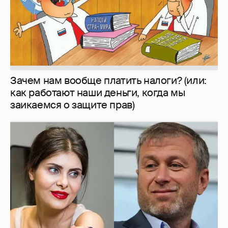
И снова невеста
357