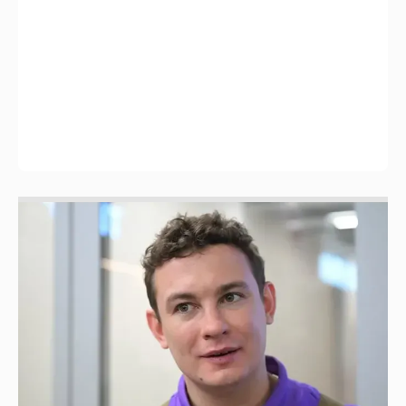
Никита Кологривый высказался насчёт
ИИ
1