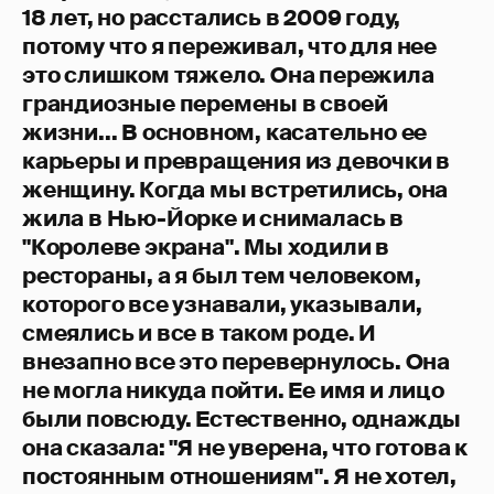
18 лет, но расстались в 2009 году,
потому что я переживал, что для нее
это слишком тяжело. Она пережила
грандиозные перемены в своей
жизни... В основном, касательно ее
карьеры и превращения из девочки в
женщину. Когда мы встретились, она
жила в Нью-Йорке и снималась в
"Королеве экрана". Мы ходили в
рестораны, а я был тем человеком,
которого все узнавали, указывали,
смеялись и все в таком роде. И
внезапно все это перевернулось. Она
не могла никуда пойти. Ее имя и лицо
были повсюду. Естественно, однажды
она сказала: "Я не уверена, что готова к
постоянным отношениям". Я не хотел,