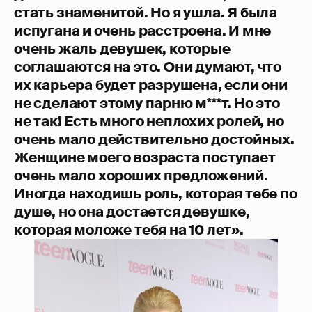
стать знаменитой. Но я ушла. Я была
испугана и очень расстроена. И мне
очень жаль девушек, которые
соглашаются на это. Они думают, что
их карьера будет разрушена, если они
не сделают этому парню м***т. Но это
не так! Есть много неплохих ролей, но
очень мало действительно достойных.
Женщине моего возраста поступает
очень мало хороших предложений.
Иногда находишь роль, которая тебе по
душе, но она достается девушке,
которая моложе тебя на 10 лет».