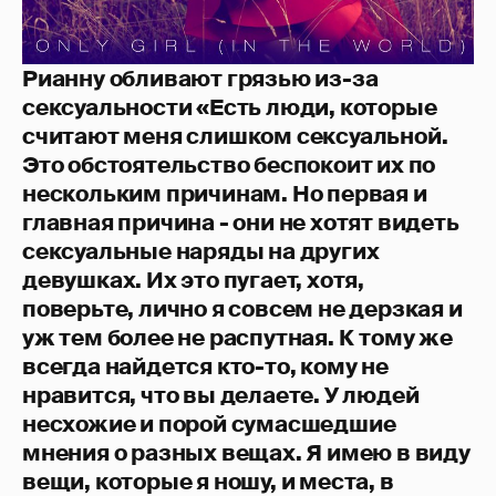
Рианну обливают грязью из-за
сексуальности «Есть люди, которые
считают меня слишком сексуальной.
Это обстоятельство беспокоит их по
нескольким причинам. Но первая и
главная причина - они не хотят видеть
сексуальные наряды на других
девушках. Их это пугает, хотя,
поверьте, лично я совсем не дерзкая и
уж тем более не распутная. К тому же
всегда найдется кто-то, кому не
нравится, что вы делаете. У людей
несхожие и порой сумасшедшие
мнения о разных вещах. Я имею в виду
вещи, которые я ношу, и места, в