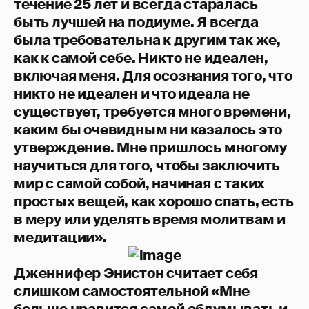
течение 25 лет и всегда старалась
быть лучшей на подиуме. Я всегда
была требовательна к другим так же,
как к самой себе. Никто не идеален,
включая меня. Для осознания того, что
никто не идеален и что идеала не
существует, требуется много времени,
каким бы очевидным ни казалось это
утверждение. Мне пришлось многому
научиться для того, чтобы заключить
мир с самой собой, начиная с таких
простых вещей, как хорошо спать, есть
в меру или уделять время молитвам и
медитации».
Дженнифер Энистон считает себя
слишком самостоятельной «Мне
больше нравится самой обдумывать и