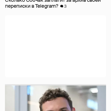
Сколько Собчак заплатит за архив своей
перeписки в Telegram?
3
Никита Кологривый высказался насчёт
ИИ
1