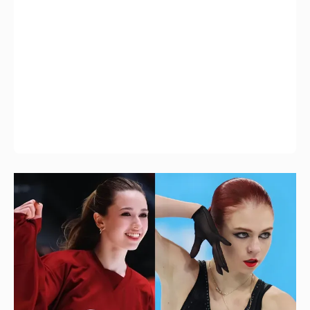
Камила Валиева и Александра Трусова
вернутся на международные
соревнования
5