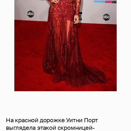
На красной дорожке Уитни Порт
выглядела этакой скромницей-