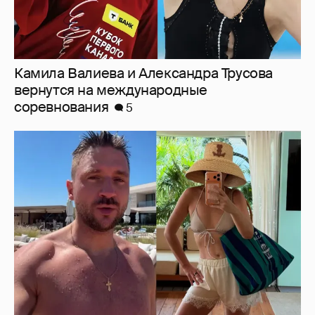
От Шанхая до Мальдив: как отдыхают
Сергей Лазарев с детьми, Ксения Собчак
и Наиля Аскер-заде
9