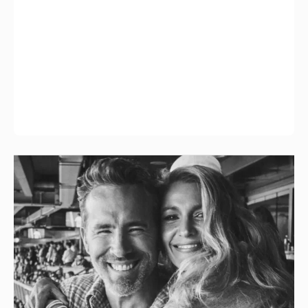
Блейк Лайвли и Райан Рейнольдс
посетили футбольный матч
1