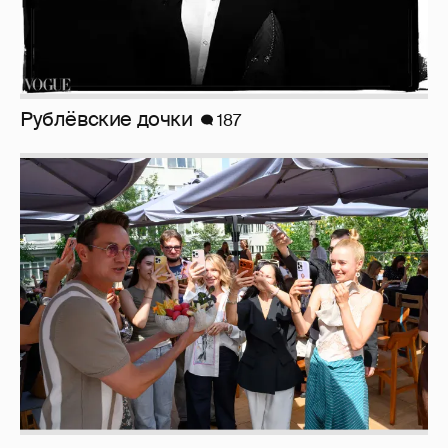
Анастасия Гребенкина, Женя Малахова,
Оксана Русланова и другие гости
фестиваля «Баланс вкуса и ритма»:
рассматриваем летние образы