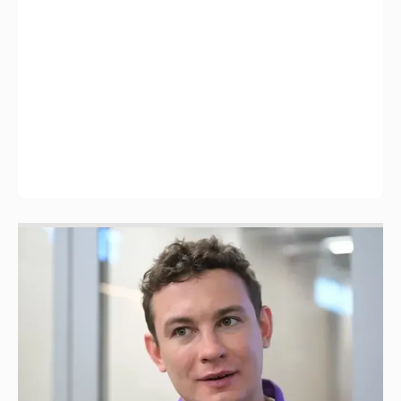
Никита Кологривый высказался насчёт
ИИ
1