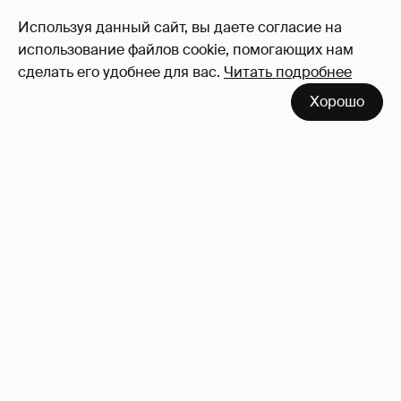
8
Используя данный сайт, вы даете согласие на
Войдите в аккаунт
, чтобы читать и
использование файлов cookie, помогающих нам
оставлять комментарии
сделать его удобнее для вас.
Читать подробнее
Хорошо
Сколько Собчак заплатит за архив своей