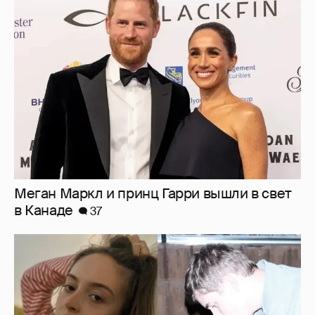
Меган Маркл и принц Гарри вышли в свет
в Канаде
37
Внучка Никиты Михалкова Наталья с
мужем и сыном отдыхает на яхте
16