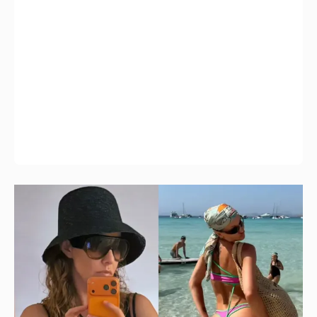
Где и как отдыхают Ксения Собчак с
сыном, Тина Канделаки, Рената Литвинова
и экс-возлюбленные олигархов
53