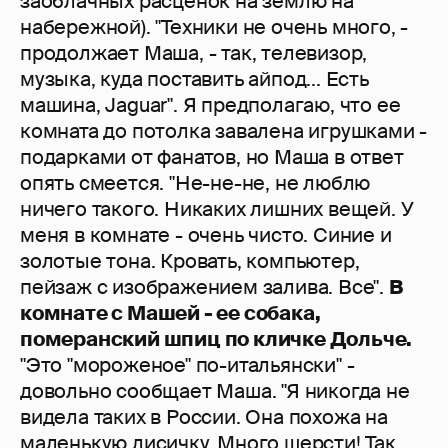
заоблачных расценок на землю на
набережной). "Техники не очень много, -
продолжает Маша, - так, телевизор,
музыка, куда поставить айпод... Есть
машина, Jaguar". Я предполагаю, что ее
комната до потолка завалена игрушками -
подарками от фанатов, но Маша в ответ
опять смеется. "Не-не-не, не люблю
ничего такого. Никаких лишних вещей. У
меня в комнате - очень чисто. Синие и
золотые тона. Кровать, компьютер,
пейзаж с изображением залива. Все".
В
комнате с Машей - ее собака,
померанский шпиц по кличке Дольче.
"Это "мороженое" по-итальянски" -
довольно сообщает Маша. "Я никогда не
видела таких в России. Она похожа на
маленькую лисичку. Много шерсти! Так