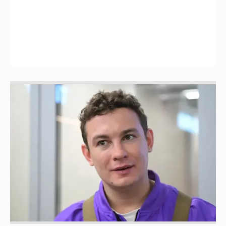
Никита Кологривый высказался насчёт
ИИ
1