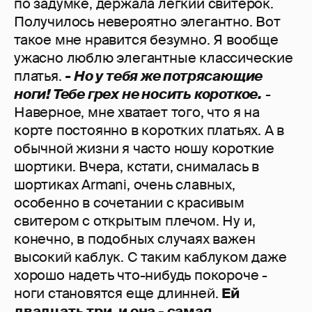
по задумке, держала легкий свитерок.
Получилось невероятно элегантно. Вот
такое мне нравится безумно. Я вообще
ужасно люблю элегантные классические
платья.
- Но у тебя же потрясающие
ноги! Тебе грех не носить короткое.
-
Наверное, мне хватает того, что я на
корте постоянно в коротких платьях. А в
обычной жизни я часто ношу короткие
шортики. Вчера, кстати, снималась в
шортиках Armani, очень славных,
особенно в сочетании с красивым
свитером с открытым плечом. Ну и,
конечно, в подобных случаях важен
высокий каблук. С таким каблуком даже
хорошо надеть что-нибудь покороче -
ноги становятся еще длинней.
Ей
двадцать три, и она - самая