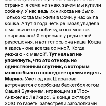
странно, я сама не знаю, зачем мы купили
собачку. У нас ведь их никогда не было.
Только когда мы жили в Сочи, у нас была
кошка. А тут я года четыре назад увидела
в магазине эту собачку, и она мне так
понравилась! Я спросила у родителей
разрешения, и вот теперь она наша. Когда
я здесь - она всегда со мной. Когда
уезжаю - с мамой".
Тут нельзя не
упомянуть, что это отнюдь не
единственный спутник, с которым
можно было в последнее время видеть
Марию.
Уже год как Шарапова
встречается с сербским баскетболистом
Сашей Вуячичем, играющим за "Лос-
Анджелес Лейкерс". В конце октября
2010-го газеты запестрели заголовками