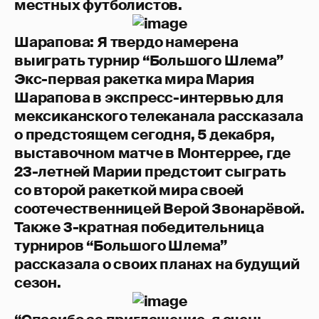
местных футболистов.
Шарапова: Я твердо намерена
выиграть турнир “Большого Шлема”
Экс-первая ракетка мира Мария
Шарапова в экспресс-интервью для
мексиканского телеканала рассказала
о предстоящем сегодня, 5 декабря,
выставочном матче в Монтеррее, где
23-летней Марии предстоит сыграть
со второй ракеткой мира своей
соотечественницей Верой Звонарёвой.
Также 3-кратная победительница
турниров “Большого Шлема”
рассказала о своих планах на будущий
сезон.