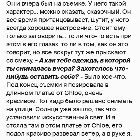
Он и вчера был на съемке. У него такой
характер... можно сказать, сказочный. Он
все время пританцовывает, шутит, у него
всегда хорошее настроение. Стоит ему
только заговорить... то ли что-то есть при
этом в его глазах, то ли в том, как он это
говорит, но все вокруг тут же прыскают
со смеху.
- А как тебе одежда, в которой
ты снималась вчера? Захотелось что-
нибудь оставить себе?
- Было кое-что.
Под конец съемки я позировала в
длинном платье от Chloe, очень
красивом. Тот кадр было решено снимать
на улице. Солнце уже зашло, так что
установили искусственный свет. И я
стояла там в этом платье от Chloe, его
подол красиво развевал ветер, а в руке я,