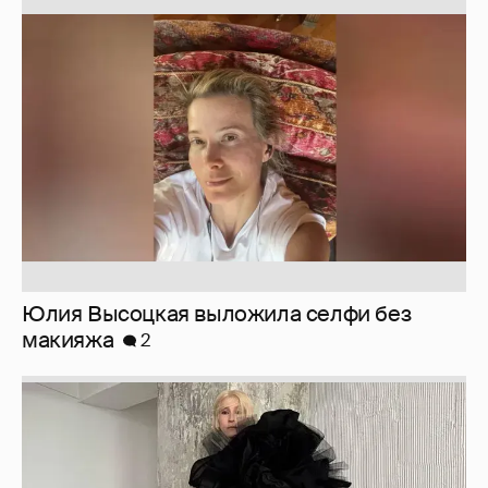
Юлия Высоцкая выложила селфи без
макияжа
2
Журналистка Сулим примерила новый
образ
6