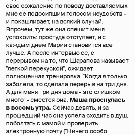
свое сожаление по поводу доставляемых
мне ее подосипшим голосом неудобств -
и покашливает, на всякий случай.
Впрочем, тут же она спешит меня
успокоить: простуда отступает, и с
каждым днем Марии становится все
лучше. А после интервью ее, с
перерывом на то, что Шарапова называет
"легкой перекуской", ожидает
полноценная тренировка. "Когда я только
заболела, то сделала перерыв на три дня.
А для меня три дня дома - это слишком
много" - смеется она.
Маша проснулась
в восемь утра.
Сейчас девять, и за
прошедший час она успела сходить в душ,
поболтать с мамой и проверить
электронную почту ("Ничего особо