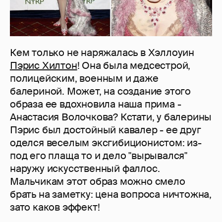
Кем только не наряжалась в Хэллоуин
Пэрис Хилтон
! Она была медсестрой,
полицейским, военным и даже
балериной. Может, на создание этого
образа ее вдохновила наша прима -
Анастасия Волочкова? Кстати, у балерины
Пэрис был достойный кавалер - ее друг
оделся веселым эксгибиционистом: из-
под его плаща то и дело "вырывался"
наружу искусственный фаллос.
Мальчикам этот образ можно смело
брать на заметку: цена вопроса ничтожна,
зато каков эффект!