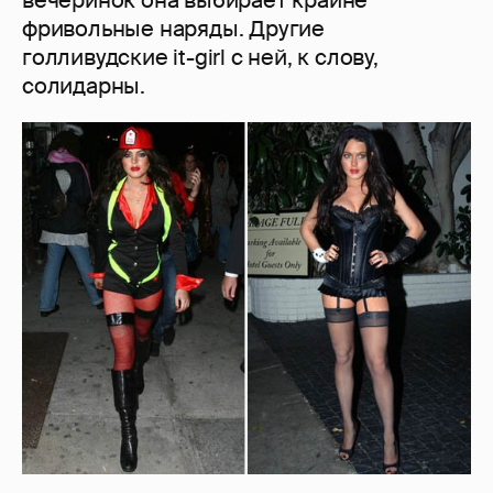
вечеринок она выбирает крайне
фривольные наряды. Другие
голливудские it-girl с ней, к слову,
солидарны.