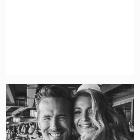
Блейк Лайвли и Райан Рейнольдс
посетили футбольный матч
4