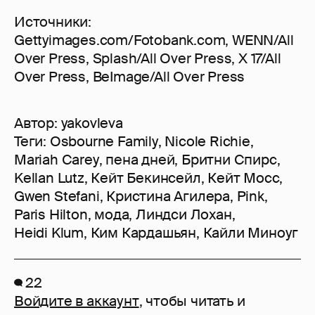
Источники:
Gettyimages.com/Fotobank.com, WENN/All
Over Press, Splash/All Over Press, X 17/All
Over Press, BeImage/All Over Press
Автор:
yakovleva
Теги:
Osbourne Family
,
Nicole Richie
,
Mariah Carey
,
пена дней
,
Бритни Спирс
,
Kellan Lutz
,
Кейт Бекинсейл
,
Кейт Мосс
,
Gwen Stefani
,
Кристина Агилера
,
Pink
,
Paris Hilton
,
мода
,
Линдси Лохан
,
Heidi Klum
,
Ким Кардашьян
,
Кайли Миноуг
22
Войдите в аккаунт
, чтобы читать и