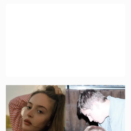
Внучка Никиты Михалкова Наталья с
мужем и сыном отдыхает на яхте
4