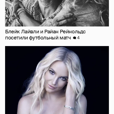
"Я ангел, и это больно". Бритни Спирс
раскритиковала родителей, шоу-бизнес и
себя — за то, что "провалилась как мать"
3