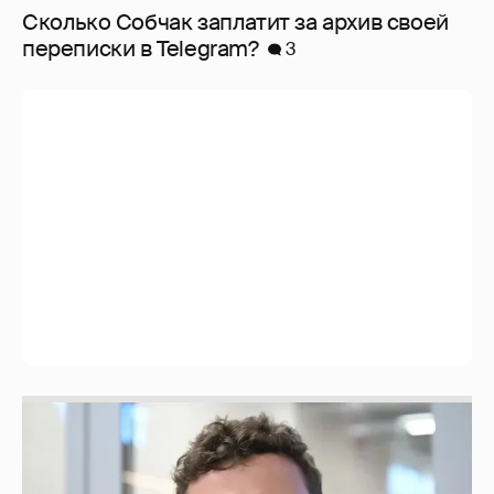
Сколько Собчак заплатит за архив своей
перeписки в Telegram?
3
Никита Кологривый высказался насчёт
ИИ
1