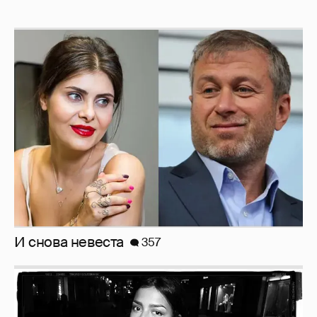
И снова невеста
357
Рублёвские дочки
187