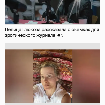
Юлия Высоцкая выложила селфи без
макияжа
2