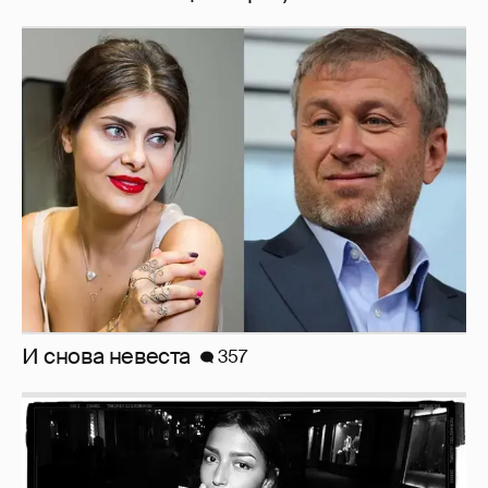
И снова невеста
357