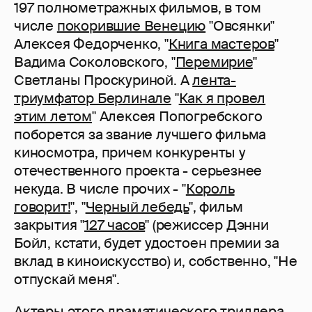
197 полнометражных фильмов, в том
числе
покорившие Венецию
"Овсянки"
Алексея Федорченко, "
Книга мастеров
"
Вадима Соколовского, "
Перемирие
"
Светланы Проскуриной. А
лента-
триумфатор Берлинале
"
Как я провел
этим летом
" Алексея Попогребского
поборется за звание лучшего фильма
киносмотра, причем конкуренты у
отечественного проекта - серьезнее
некуда. В числе прочих - "
Король
говорит!
", "
Черный лебедь
", фильм
закрытия "
127 часов
" (режиссер Дэнни
Бойл, кстати, будет удостоен премии за
вклад в киноискусство) и, собственно, "Не
отпускай меня".
Актеры этого драматического триллера