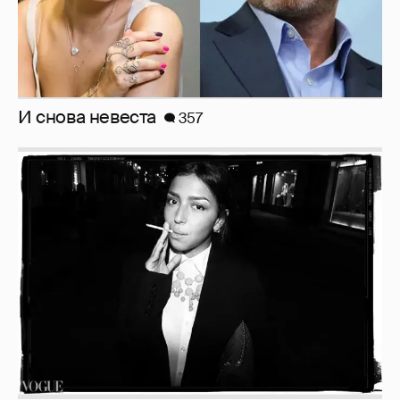
И снова невеста
357