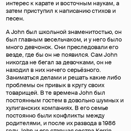
интерес к карате и восточным наукам, а
затем приступил к написанию стихов и
песен.
А John был школьной знаменитостью, он
был главным весельчаком, и у него было
много девчонок. Они преследовали его
везде, где бы он не появился. Сам John
никогда не бегал за девочками, он не
находил в них ничего серьёзного.
Заниматься делами и решать какие либо
проблемы он привык в кругу своих
товарищей. В те времена John был
постоянным гостем в довольно шумных и
хулиганских компаниях. В его семье
постоянно были конфликты между
родителями, и после их развода в 1986
году John и его старшая сестра Kerrin