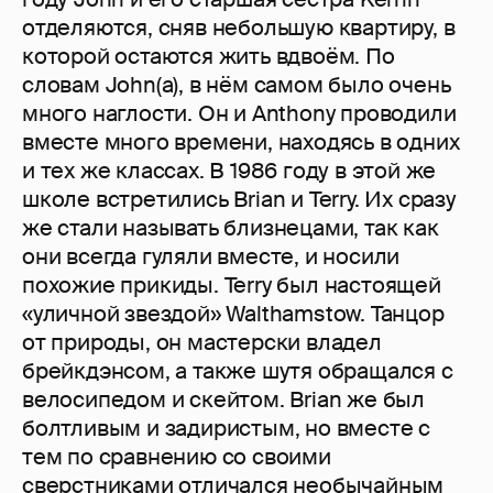
отделяются, сняв небольшую квартиру, в
которой остаются жить вдвоём. По
словам John(а), в нём самом было очень
много наглости. Он и Anthony проводили
вместе много времени, находясь в одних
и тех же классах. В 1986 году в этой же
школе встретились Brian и Terry. Их сразу
же стали называть близнецами, так как
они всегда гуляли вместе, и носили
похожие прикиды. Terry был настоящей
«уличной звездой» Walthamstow. Танцор
от природы, он мастерски владел
брейкдэнсом, а также шутя обращался с
велосипедом и скейтом. Brian же был
болтливым и задиристым, но вместе с
тем по сравнению со своими
сверстниками отличался необычайным