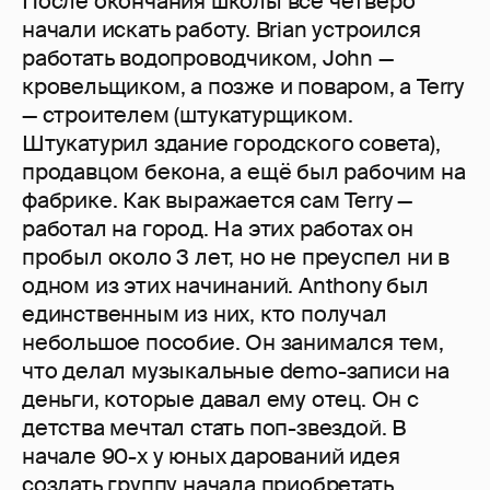
После окончания школы все четверо
начали искать работу. Brian устроился
работать водопроводчиком, John —
кровельщиком, а позже и поваром, а Terry
— строителем (штукатурщиком.
Штукатурил здание городского совета),
продавцом бекона, а ещё был рабочим на
фабрике. Как выражается сам Terry —
работал на город. На этих работах он
пробыл около 3 лет, но не преуспел ни в
одном из этих начинаний. Anthony был
единственным из них, кто получал
небольшое пособие. Он занимался тем,
что делал музыкальные demo-записи на
деньги, которые давал ему отец. Он с
детства мечтал стать поп-звездой. В
начале 90-х у юных дарований идея
создать группу начала приобретать