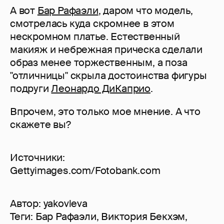
А вот
Бар Рафаэли
, даром что модель,
смотрелась куда скромнее в этом
нескромном платье. Естественный
макияж и небрежная прическа сделали
образ менее торжественным, а поза
"отличницы" скрыла достоинства фигуры
подруги
Леонардо ДиКаприо
.
Впрочем, это только мое мнение. А что
скажете вы?
Источники:
Gettyimages.com/Fotobank.com
Автор:
yakovleva
Теги:
Бар Рафаэли
,
Виктория Бекхэм
,