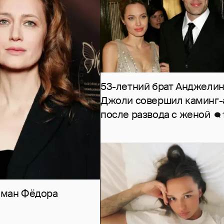
53-летний брат Анджели
Джоли совершил каминг-
после развода с женой
роман Фёдора