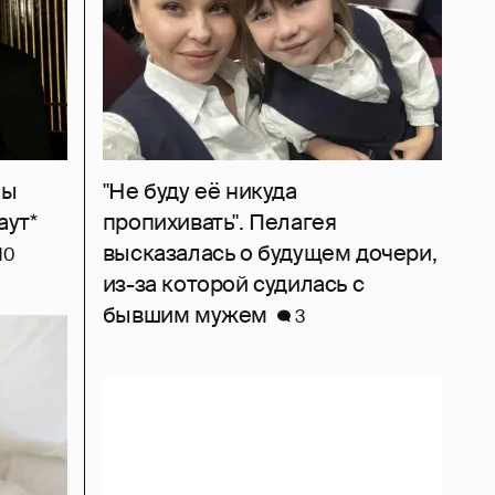
ны
"Не буду её никуда
аут*
пропихивать". Пелагея
высказалась о будущем дочери,
10
из-за которой судилась с
бывшим мужем
3