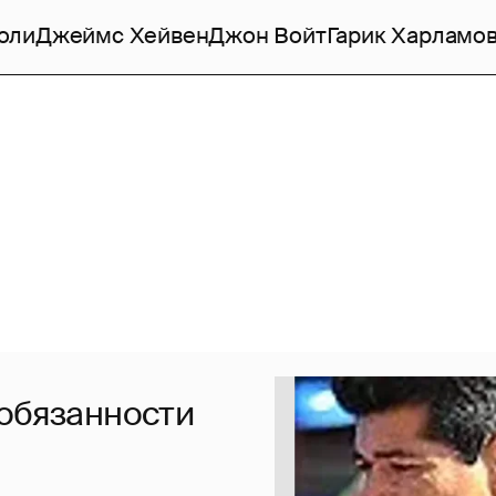
оли
Джеймс Хейвен
Джон Войт
Гарик Харламо
 обязанности