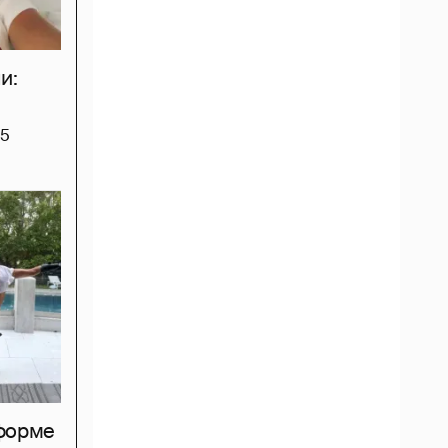
и:
5
тформе