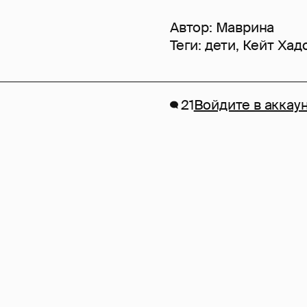
Автор:
Маврина
Теги:
дети
,
Кейт Хад
21
Войдите в аккау