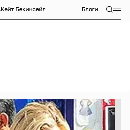
в
Кейт Бекинсейл
Блоги