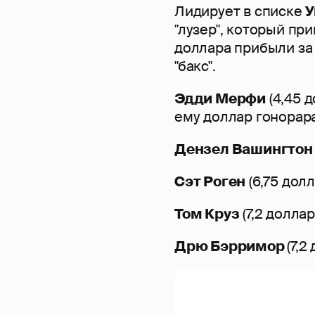
Лидирует в списке
У
"лузер", который пр
доллара прибыли за
"бакс".
Эдди Мерфи
(4,45 
ему доллар гонорара
Дензел Вашингтон
Сэт Роген
(6,75 долл
Том Круз
(7,2 доллар
Дрю Бэрримор
(7,2