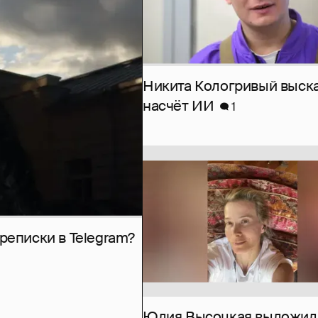
Никита Кологривый выск
насчёт ИИ
1
рeписки в Telegram?
Юлия Высоцкая выложил