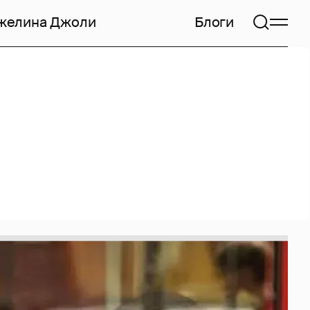
желина Джоли
Блоги