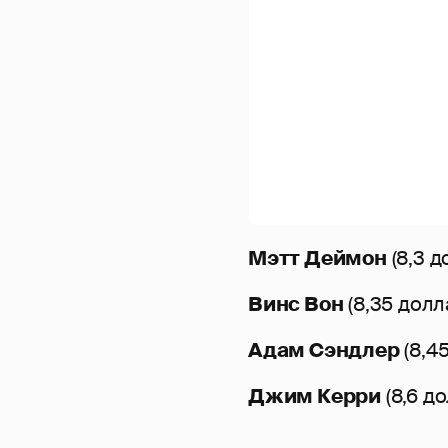
Мэтт Деймон
(8,3 д
Винс Вон
(8,35 долл
Адам Сэндлер
(8,4
Джим Керри
(8,6 д