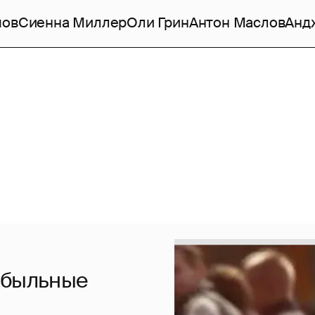
мов
Сиенна Миллер
Оли Грин
Антон Маслов
Анд
ибыльные