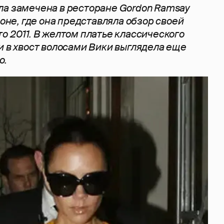
ла замечена в ресторане Gordon Ramsay
доне, где она представляла обзор своей
о 2011. В желтом платье классического
и в хвост волосами Вики выглядела еще
о.