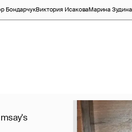
р Бондарчук
Виктория Исакова
Марина Зудина
amsay's