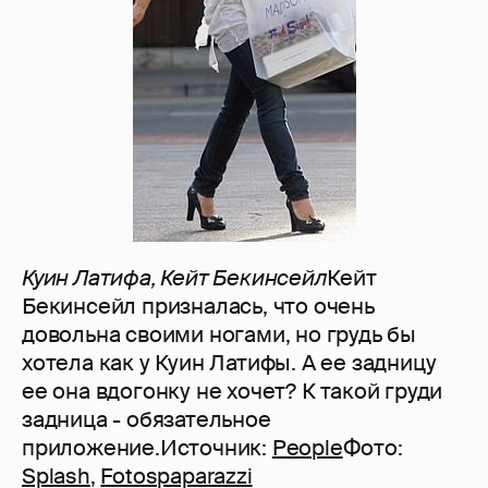
Куин Латифа, Кейт Бекинсейл
Кейт
Бекинсейл призналась, что очень
довольна своими ногами, но грудь бы
хотела как у Куин Латифы. А ее задницу
ее она вдогонку не хочет? К такой груди
задница - обязательное
приложение.Источник:
People
Фото:
Splash
,
Fotospaparazzi