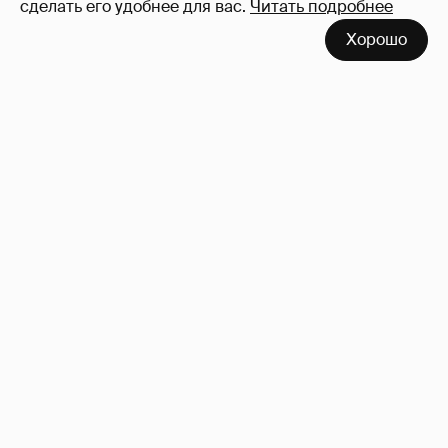
сделать его удобнее для вас.
Читать подробнее
"Лолита". Аглая Тарасова снялась в мини-
Хорошо
платье с декольте и чулках
48
Сиенна Миллер раскрыла пол третьего
ребёнка и показала редкие фото с детьми
29