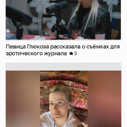
Юлия Высоцкая выложила селфи без
макияжа
2