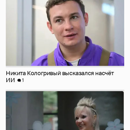
Никита Кологривый высказался насчёт
ИИ
1
Певица Глюкоза рассказала о съёмках для
эротического журнала
3