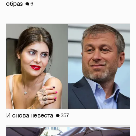
И снова невеста
357