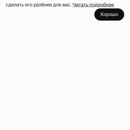
сделать его удобнее для вас.
Читать подробнее
Хорошо
Где и как отдыхают Ксения Собчак с
сыном, Тина Канделаки, Рената Литвинова
и экс-возлюбленные олигархов
124