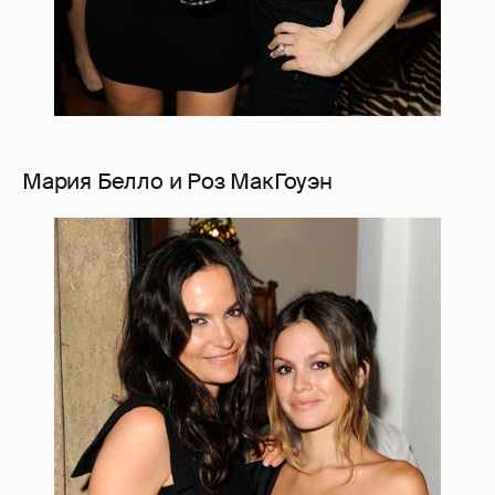
Мария Белло и Роз МакГоуэн