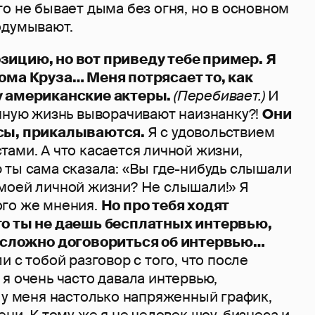
о не бывает дыма без огня, но в основном
одумывают.
зицию, но вот приведу тебе пример. Я
ома Круза… Меня потрясает то, как
у американские актеры.
(Перебивает.)
И
ичную жизнь выворачивают наизнанку?!
Они
сы, прикалываются.
Я с удовольствием
ами. А что касается личной жизни,
 ты сама сказала: «Вы где-нибудь слышали
моей личной жизни? Не слышали!» Я
го же мнения.
Но про тебя ходят
то ты не даешь бесплатных интервью,
е сложно договориться об интервью…
и с тобой разговор с того, что после
я очень часто давала интервью,
 у меня настолько напряженный график,
ени. К тому же я не человек шоу-бизнеса и