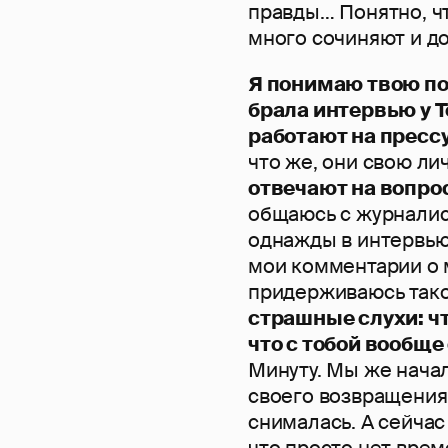
правды… Понятно, чт
много сочиняют и д
Я понимаю твою по
брала интервью у Т
работают на пресс
что же, они свою л
отвечают на вопро
общаюсь с журналист
однажды в интервью
мои комментарии о 
придерживаюсь тако
страшные слухи: ч
что с тобой вообщ
Минуту. Мы же начал
своего возвращения 
снималась. А сейчас
что просто нет врем