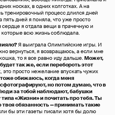
дних носках, в одних колготках. А на
сь тренировочный процeсс длился дней
з пять дней я поняла, что уже просто
 сердце я отдала вещи в прачечную и
, которые всю жизнь соблюдала.
влияло?
Я выиграла Олимпийские игры. И
жно вернуться, я возвращаюсь, а если мне
кошка, то я все равно иду дальше.
Может,
будет так же, если перебороть этот
х, это просто нежелание впускать чужих
 тоже обижаюсь, когда меня
 сфотографируют, но потом думаю, что в
 Люди за тобой наблюдают, бабушки
у типа «Жизни» и почитать про тебя. Ты
о твоя обязанность — принимать такие
сли бы эти газеты писали хотя бы долю