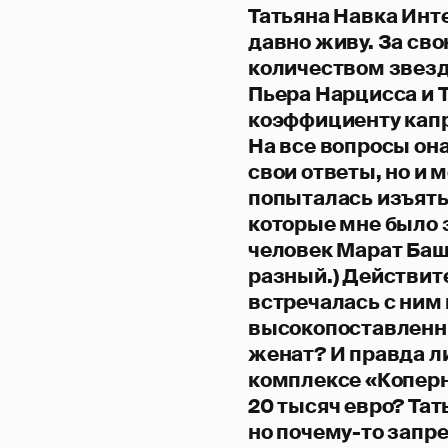
Татьяна Навка Инт
давно живу. За св
количеством звезд
Пьера Нарцисса и Т
коэффициенту кап
На все вопросы она
свои ответы, но и
попыталась изъять 
которые мне было 
человек Марат Баша
разный.) Действит
встречалась с ним
высокопоставленны
женат? И правда ли
комплексе «Коперн
20 тысяч евро? Тат
но почему-то запр