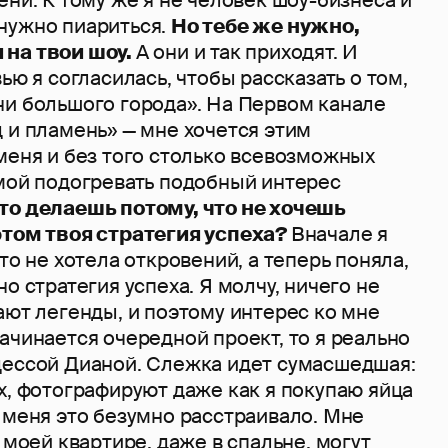
нужно пиариться.
Но тебе же нужно,
 на твои шоу.
А они и так приходят. И
ью я согласилась, чтобы рассказать о том,
ни большого города». На Первом канале
 и пламень» — мне хочется этим
меня и без того столько всевозможных
амой подогревать подобный интерес
то делаешь потому, что не хочешь
этом твоя стратегия успеха?
Вначале я
то не хотела откровений, а теперь поняла,
о стратегия успеха. Я молчу, ничего не
ают легенды, и поэтому интерес ко мне
ачинается очередной проект, то я реально
цессой Дианой. Слежка идет сумасшедшая:
х, фотографируют даже как я покупаю яйца
 меня это безумно расстраивало. Мне
в моей квартире, даже в спальне, могут