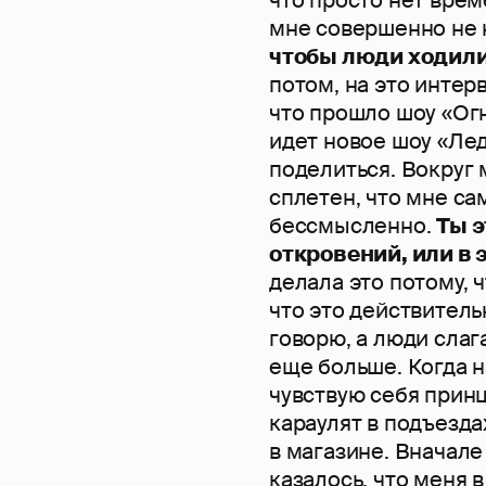
мне совершенно не 
чтобы люди ходили
потом, на это интерв
что прошло шоу «Ог
идет новое шоу «Лед
поделиться. Вокруг 
сплетен, что мне с
бессмысленно.
Ты э
откровений, или в 
делала это потому, ч
что это действительн
говорю, а люди слаг
еще больше. Когда н
чувствую себя прин
караулят в подъезда
в магазине. Вначале
казалось, что меня 