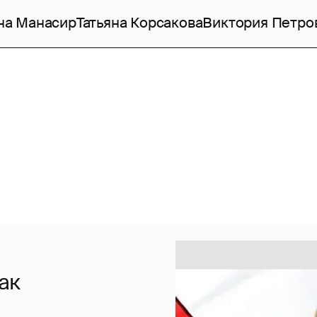
на Манасир
Татьяна Корсакова
Виктория Петро
ак