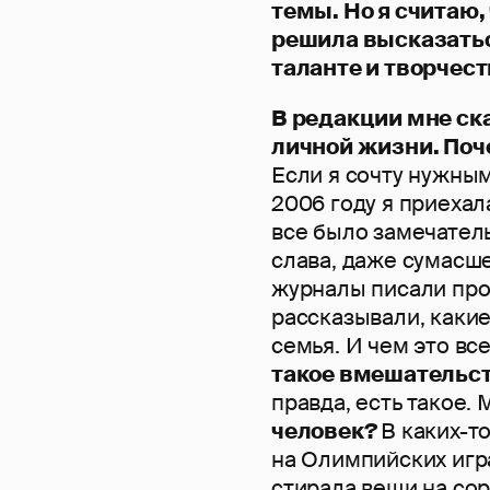
темы. Но я считаю,
решила высказатьс
таланте и творчес
В редакции мне ска
личной жизни. По
Если я сочту нужным 
2006 году я приехал
все было замечател
слава, даже сумасше
журналы писали про 
рассказывали, какие
семья. И чем это вс
такое вмешательст
правда, есть такое. 
человек?
В каких-то
на Олимпийских игра
стирала вещи на со