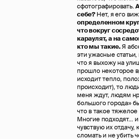
сфотографировать.
А
себе?
Нет, я его виж
определенном кругу
что вокруг сосредо
караулят, а на сам
кто мы такие.
Я абс
эти ужасные статьи,
что я выхожу на ули
прошло некоторое вр
исходит тепло, поло
происходит), то люд
меня ждут, людям нр
большого города» бы
что в такое тяжелое
Многие подходят… и 
чувствую их отдачу, 
сломать и не убить ч