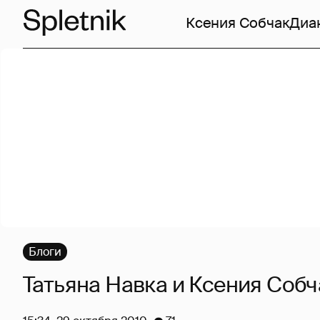
Ксения Собчак
Диа
Блоги
Татьяна Навка и Ксения Собч