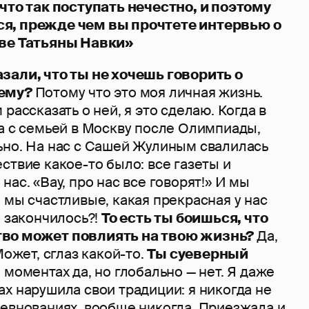
 что так поступать нечестно, и поэтому
я, прежде чем вы прочтете интервью о
тве Татьяны Навки»
зали, что ты не хочешь говорить о
чему?
Потому что это моя личная жизнь.
рассказать о ней, я это сделаю. Когда в
а с семьей в Москву после Олимпиады,
ьно. На нас с Сашей Жулиным свалилась
ствие какое-то было: все газеты и
нас. «Вау, про нас все говорят!» И мы
 мы счастливые, какая прекрасная у нас
е закончилось?!
То есть ты боишься, что
во может повлиять на твою жизнь?
Да,
Может, сглаз какой-то.
Ты суеверный
 моментах да, но глобально — нет. Я даже
х нарушила свои традиции: я никогда не
ревнованиях, вообще никогда. Приезжала и