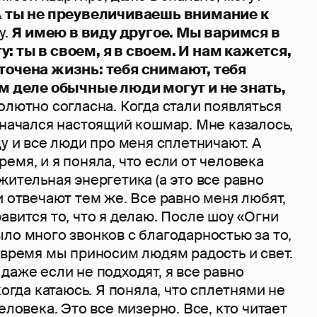
 ты не преувеличиваешь внимание к
у.
Я имею в виду другое. Мы варимся в
: ты в своем, я в своем. И нам кажется,
точена жизнь: тебя снимают, тебя
ом деле обычные люди могут и не знать,
олютно согласна. Когда стали появляться
 начался настоящий кошмар. Мне казалось,
цу и все люди про меня сплетничают. А
емя, и я поняла, что если от человека
жительная энергетика (а это все равно
и отвечают тем же. Все равно меня любят,
авится то, что я делаю. После шоу «Огни
ло много звонков с благодарностью за то,
 время мы приносим людям радость и свет.
даже если не подходят, я все равно
когда катаюсь. Я поняла, что сплетнями не
еловека. Это все мизерно. Все, кто читает