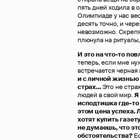
пять дней ходила в о
Олимпиаде у нас ве
десять точно, и чере
невозможно. Скрепя
плюнула на ритуалы
И это на что-то по
теперь, если мне ну
встречается черная 
и с личной жизнью 
страх…
Это не стра
людей в свой мир.
Я
исподтишка где-то
этом цена успеха.
хотят купить газет
не думаешь, что эт
обстоятельства?
Е