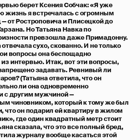
ервью берет Ксения Собчак: «Я уже
ою жизнь я встречалась с огромным
 — от Ростроповича и Плисецкой до
арзана. Но Татьяна Навка по
ризности превзошла даже Примадонну.
 отвечала сухо, скованно. И не только
 мои вопросы она беспощадно
из интервью. Итак, вот эти вопросы,
запрещено задавать. Ревнивый ли
ров? (Татьяна ответила, что он
ельно ли она одновременно
 и с другим мужчиной —
м чиновником, который к тому же был
, что он подарил ей квартиру в жилом
ик», где один квадратный метр стоит
ьяна сказала, что это все полный бред,
етила журналу вообще касаться этой