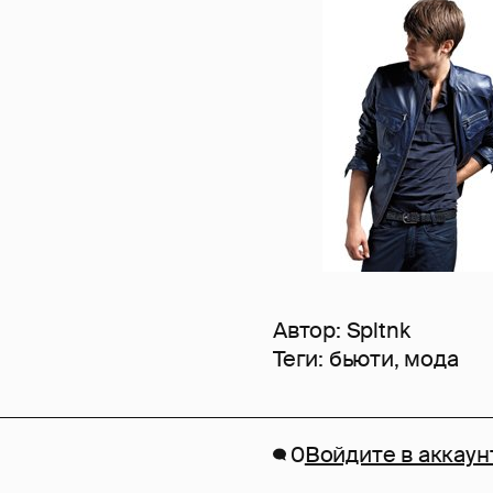
Автор:
Spltnk
Теги:
бьюти
,
мода
0
Войдите в аккаун