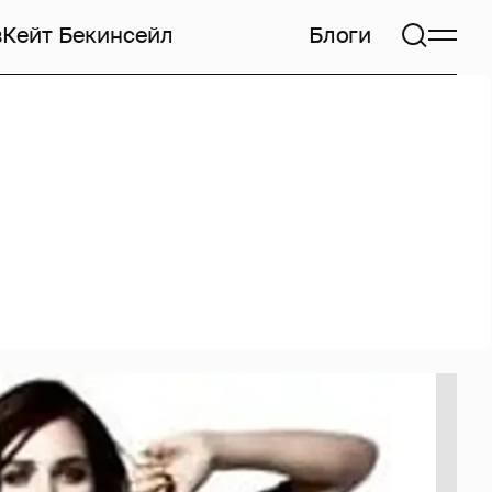
в
Кейт Бекинсейл
Блоги