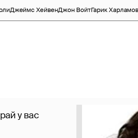
оли
Джеймс Хейвен
Джон Войт
Гарик Харламо
рай у вас