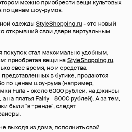
 котором можно приобрести вещи культовых
в по ценам шоу-румов.
дной одежды
StyleShopping.ru
- это новый
ько открывший свои двери виртуальным
 покупок стал максимально удобным,
м: приобретая вещи на
StyleShopping.ru
,
ько свое время, но и средства.
 представленных в бутике, продаются
бо по ценам шоу-рума (например,
умки Furla - около 6000 рублей, на джинсы
 а на платья Fairly - 8000 рублей). А за тем,
и были "в тренде", следят
байеры.
не выходя из дома, пополнить свой