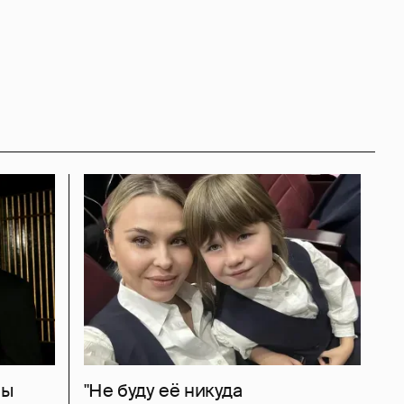
ны
"Не буду её никуда