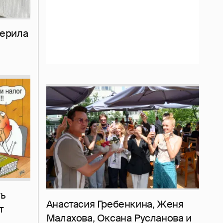
мерила
ь
Анастасия Гребенкина, Женя
т
Малахова, Оксана Русланова и