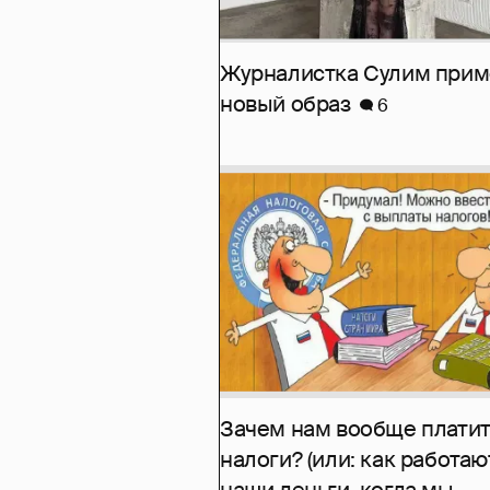
Журналистка Сулим при
новый образ
6
Зачем нам вообще платит
налоги? (или: как работаю