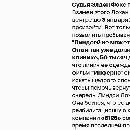
Судья Элден Фокс
Взамен этого Лохан
центре
до 3 января 
произойти. Вот толь
позволить пребыван
"Линдсей не может 
Она и так уже долж
клинике, 50 тысяч 
что линия ее одежды
фильм
"Инферно"
ей
искать щедрого спон
чтобы помочь вернут
очередь, Линдси Ло
Она боится, что ее 
реабилитационную кл
компании
«6126»
со
время последней пр