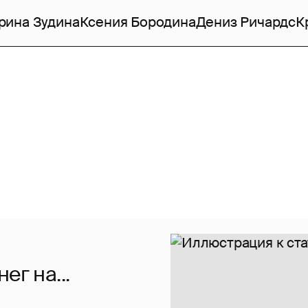
рина Зудина
Ксения Бородина
Дениз Ричардс
К
ег на...