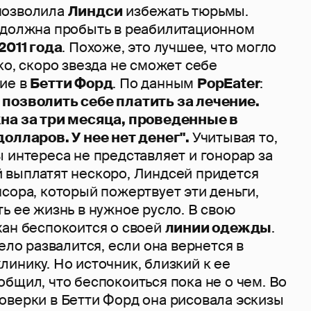
позволила
Линдси
избежать тюрьмы.
 должна пробыть в реабилитационном
2011 года
. Похоже, это лучшее, что могло
ко, скоро звезда не сможет себе
ие в
Бетти Форд
. По данным
PopEater
:
позволить себе платить за лечение.
на за три месяца, проведенные в
долларов. У нее нет денег".
Учитывая то,
 интереса не представляет и гонорар за
 выплатят нескоро, Линдсей придется
сора, который пожертвует эти деньги,
ь ее жизнь в нужное русло. В свою
хан беспокоится о своей
линии одежды
.
дело развалится, если она вернется в
инику. Но источник, близкий к ее
общил, что беспокоиться пока не о чем. Во
оверки в Бетти Форд она рисовала эскизы