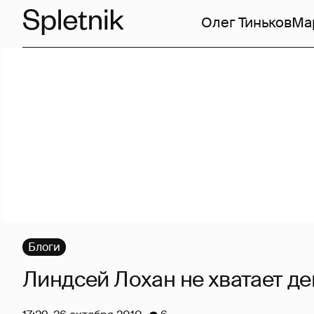
Олег Тиньков
Ма
Блоги
Линдсей Лохан не хватает ден