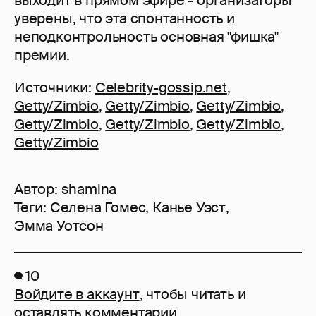
выходит в прямом эфире - организаторы
уверены, что эта спонтанность и
неподконтрольность основная "фишка"
премии.
Источники:
Celebrity-gossip.net
,
Getty/Zimbio
,
Getty/Zimbio
,
Getty/Zimbio
,
Getty/Zimbio
,
Getty/Zimbio
,
Getty/Zimbio
,
Getty/Zimbio
Автор:
shamina
Теги:
Селена Гомес
,
Канье Уэст
,
Эмма Уотсон
10
Войдите в аккаунт
, чтобы читать и
оставлять комментарии