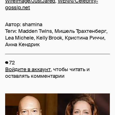
WireImage/JustJared
,
WENN/Celebrity-
gossip.net
Автор:
shamina
Теги:
Madden Twins
,
Мишель Трахтенберг
,
Lea Michele
,
Kelly Brook
,
Кристина Риччи
,
Анна Кендрик
72
Войдите в аккаунт
, чтобы читать и
оставлять комментарии