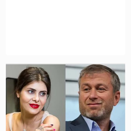
И снова невеста
357