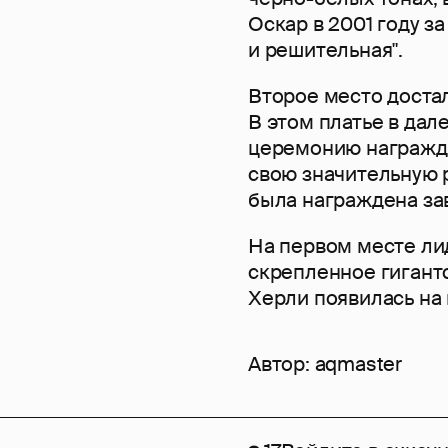
Оскар в 2001 году з
и решительная".
Второе место достал
В этом платье в дал
церемонию награжде
свою значительную р
была награждена зав
На первом месте лид
скрепленное гигант
Херли появилась на 
Автор:
aqmaster