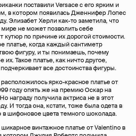
иканки поставили Versace с его ярким и
м, в котором появилась Дженнифер Лопес
ду. Элизабет Херли как-то заметила, что
в мире не может позволить себе
т кутюр по причине их дорогой стоимости.
ое платье, когда каждый сантиметр
твою фигуру, и ты понимаешь, почему
 их. Такое платье, как ничто другое,
 подчеркивает все достоинства фигуры.
 расположилось ярко-красное платье от
1999 году опять же на премию Оскар на
Но награду получила актриса не в этот
оду. И тогда она, кстати, тоже была одета в
но в шифоновое цвета темного шоколада.
 шикарное винтажное платье от Valentino в
 в котором Джулия Робертс получила