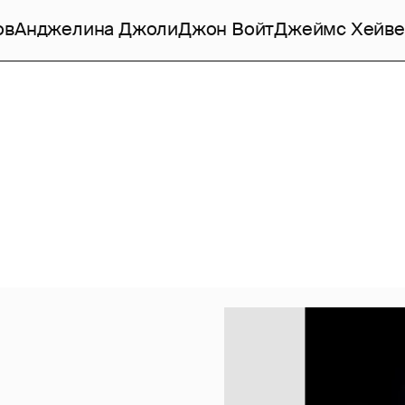
ов
Анджелина Джоли
Джон Войт
Джеймс Хейве