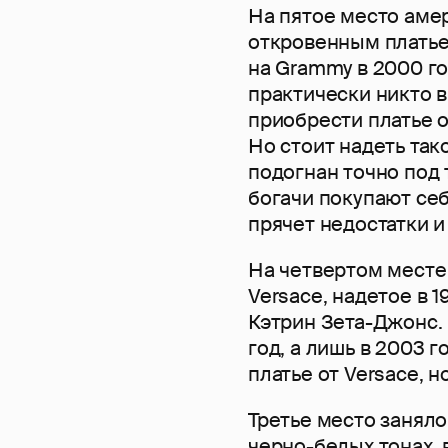
На пятое место амер
откровенным платье
на Grammy в 2000 го
практически никто 
приобрести платье о
Но стоит надеть так
подогнан точно под 
богачи покупают себе
прячет недостатки и
На четвертом месте
Versace, надетое в 
Кэтрин Зета-Джонс. 
год, а лишь в 2003 г
платье от Versace, 
Третье место заняло
черно-белых тонах,