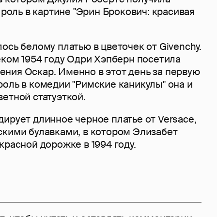
а роль в картине "Эрин Брокович: красивая
ось белому платью в цветочек от Givenchy.
еком 1954 году Одри Хэпберн посетила
ния Оскар. Именно в этот день за первую
оль в комедии "Римские каникулы" она и
етной статуэткой.
ирует длинное черное платье от Versace,
скими булавками, в котором Элизабет
красной дорожке в 1994 году.