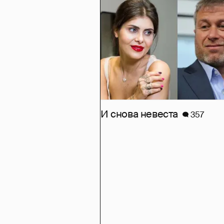
И снова невеста
357