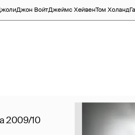
Джоли
Джон Войт
Джеймс Хейвен
Том Холанд
Г
ма 2009/10