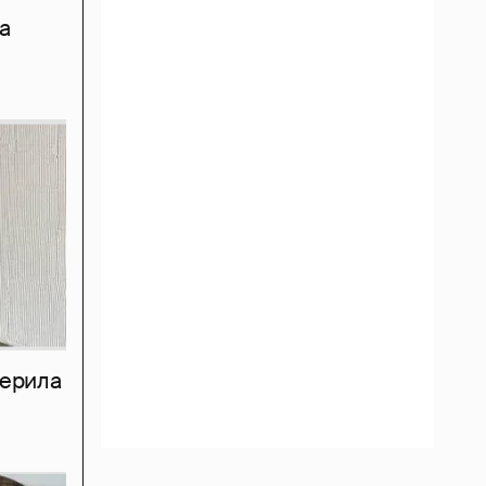
а
мерила