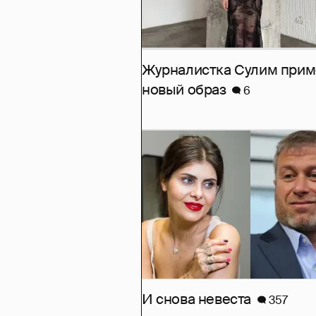
Журналистка Сулим при
новый образ
6
И снова невеста
357