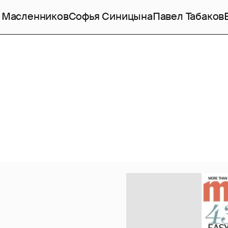
 Масленников
Софья Синицына
Павел Табаков