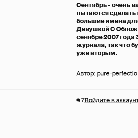
Сентябрь - очень 
пытаются сделать 
большие имена для
Девушкой С Обложк
сенябре 2007 года
журнала, так что б
уже вторым.
Автор:
pure-perfecti
7
Войдите в аккаун