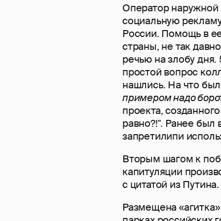
Оператор наружной 
социальную рекламу
России. Помощь в е
страны, не так давн
речью на злобу дня
простой вопрос колл
нашлись. На что бы
примером надо борот
проекта, созданног
равно?!". Ранее был
запретилипи исполь
Вторым шагом к поб
капитуляции произво
с цитатой из Путина.
Размещена «агитка»
парках российских г