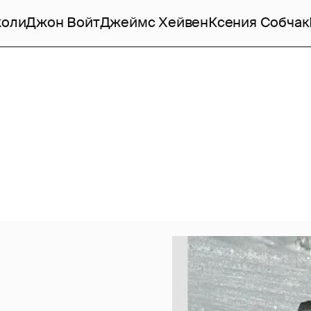
жоли
Джон Войт
Джеймс Хейвен
Ксения Собчак