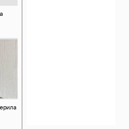
а
мерила