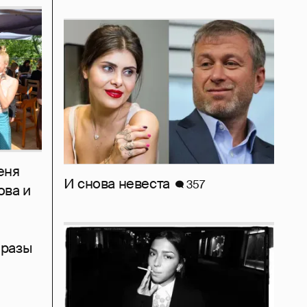
еня
И снова невеста
357
ова и
бразы