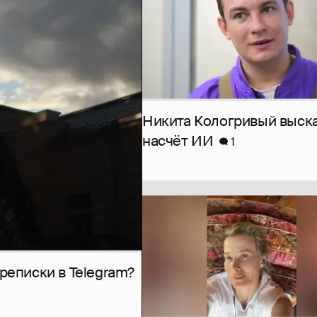
Никита Кологривый выск
насчёт ИИ
1
рeписки в Telegram?