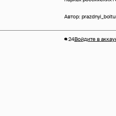
Автор:
prazdnyi_bolt
24
Войдите в аккау